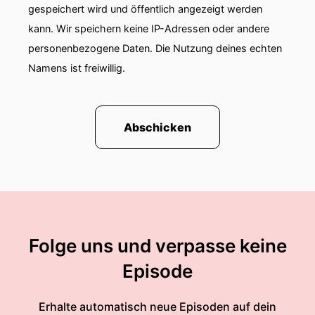
gespeichert wird und öffentlich angezeigt werden
Sparschwein was wir dann am Ende unserer
kann. Wir speichern keine IP-Adressen oder andere
Podcastreihe dann auch an einen guten Zweck
schenken werden. Also, das heißt, lieber Jochen,
personenbezogene Daten. Die Nutzung deines echten
wenn du heute Englisch sprichst, dann geht das
Namens ist freiwillig.
alles zu einem guten Zweck.“
Jochen Fasco:
Abschicken
„Ein kleiner Widerspruch. Du hast jetzt schon
130, weil du hast Social Media gesagt.“
Milen Starke:
„Ja, es ist schlimm. Wir hatten letztes Mal Smart
City war genau das Gleiche. Das ist halt das
Folge uns und verpasse keine
Problem“
Episode
Jochen Fasco:
Erhalte automatisch neue Episoden auf dein