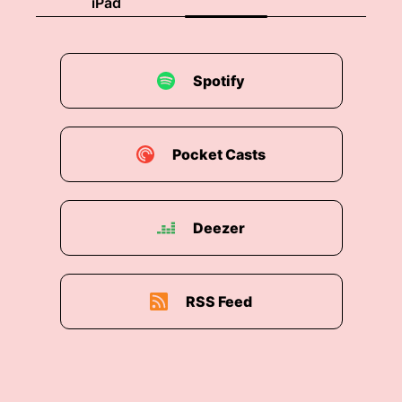
iPad
„Dankeschön!“
Milen Starke:
Spotify
Freut uns auch wirklich sehr, dass du heute bei
uns bist. Und bevor wir direkt ins Thema auch
einsteigen, kann sich der ein oder andere
Pocket Casts
vielleicht noch daran erinnern. In unserer ersten
Folge haben wir ja sehr oft mit Denglischen
Begriffen um uns geworfen und haben gesagt
Deezer
da müssen wir eigentlich ein Phrasenschwein
hinstellen und wir haben es tatsächlich getan.
Jetzt steht hier so ein wunderschönes
Phrasenschwein neben uns und wir haben
RSS Feed
gesagt, das soll jetzt auch nicht nur einfach
symbolisch dastehen, sondern für jedes
englische Wort, was wir heute verwenden,
werden wir 5 € in dieses Phrasenschwein