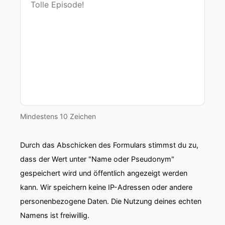
willkommen bei uns!“
Jutta Horstmann:
„Ja, ganz vielen herzlichen Dank und Hallo auch
von meiner Seite. Ich habe mich total über die
Einladung gefreut und bin ganz gespannt auf
unser Gespräch.“
Milen Starke:
Mindestens 10 Zeichen
„Ja, was macht denn die Heinlein Gruppe
genau?“
Durch das Abschicken des Formulars stimmst du zu,
dass der Wert unter "Name oder Pseudonym"
Jutta Horstmann:
gespeichert wird und öffentlich angezeigt werden
„Die Heinlein Gruppe ist einer der größten Open
kann. Wir speichern keine IP-Adressen oder andere
Source Anbieter in Deutschland und wir sind
personenbezogene Daten. Die Nutzung deines echten
quasi ein Full Service Anbieter, kann man sagen,
Namens ist freiwillig.
denn wir haben drei Produkte, die wir